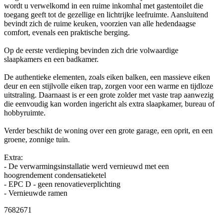
wordt u verwelkomd in een ruime inkomhal met gastentoilet die
toegang geeft tot de gezellige en lichtrijke leefruimte. Aansluitend
bevindt zich de ruime keuken, voorzien van alle hedendaagse
comfort, evenals een praktische berging.
Op de eerste verdieping bevinden zich drie volwaardige
slaapkamers en een badkamer.
De authentieke elementen, zoals eiken balken, een massieve eiken
deur en een stijlvolle eiken trap, zorgen voor een warme en tijdloze
uitstraling. Daarnaast is er een grote zolder met vaste trap aanwezig
die eenvoudig kan worden ingericht als extra slaapkamer, bureau of
hobbyruimte.
Verder beschikt de woning over een grote garage, een oprit, en een
groene, zonnige tuin.
Extra:
- De verwarmingsinstallatie werd vernieuwd met een
hoogrendement condensatieketel
- EPC D - geen renovatieverplichting
- Vernieuwde ramen
7682671