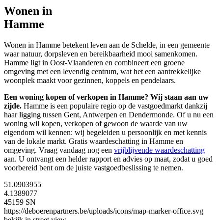
Wonen in
Hamme
Wonen in Hamme betekent leven aan de Schelde, in een gemeente
waar natuur, dorpsleven en bereikbaarheid mooi samenkomen.
Hamme ligt in Oost-Vlaanderen en combineert een groene
omgeving met een levendig centrum, wat het een aantrekkelijke
woonplek maakt voor gezinnen, koppels en pendelaars.
Een woning kopen of verkopen in Hamme? Wij staan aan uw
zijde.
Hamme is een populaire regio op de vastgoedmarkt dankzij
haar ligging tussen Gent, Antwerpen en Dendermonde. Of u nu een
woning wil kopen, verkopen of gewoon de waarde van uw
eigendom wil kennen: wij begeleiden u persoonlijk en met kennis
van de lokale markt. Gratis waardeschatting in Hamme en
omgeving. Vraag vandaag nog een
vrijblijvende waardeschatting
aan. U ontvangt een helder rapport en advies op maat, zodat u goed
voorbereid bent om de juiste vastgoedbeslissing te nemen.
51.0903955
4.1389077
45159 SN
https://deboerenpartners.be/uploads/icons/map-marker-office.svg
bekijk in street view