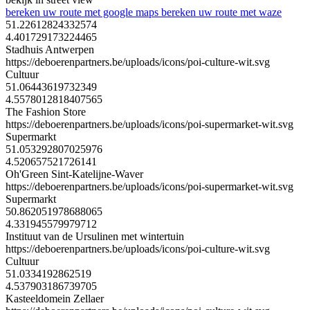
bereken uw route met google maps
bereken uw route met waze
51.22612824332574
4.401729173224465
Stadhuis Antwerpen
https://deboerenpartners.be/uploads/icons/poi-culture-wit.svg
Cultuur
51.06443619732349
4.5578012818407565
The Fashion Store
https://deboerenpartners.be/uploads/icons/poi-supermarket-wit.svg
Supermarkt
51.053292807025976
4.520657521726141
Oh'Green Sint-Katelijne-Waver
https://deboerenpartners.be/uploads/icons/poi-supermarket-wit.svg
Supermarkt
50.862051978688065
4.331945579979712
Instituut van de Ursulinen met wintertuin
https://deboerenpartners.be/uploads/icons/poi-culture-wit.svg
Cultuur
51.0334192862519
4.537903186739705
Kasteeldomein Zellaer