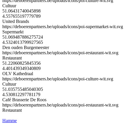
https://deboerenpartners.be/uploads/icons/poi-culture-wit.svg
Cultuur
51.06431740045898
4.557655197779789
United Brands
https://deboerenpartners.be/uploads/icons/poi-supermarket-wit.svg
Supermarkt
51.069487886275724
4.5324013799927565
Den ouden Burgemeester
https://deboerenpartners.be/uploads/icons/poi-restaurant-wit.svg
Restaurant
51.22060825845356
4.401439349340809
OLV Kathedraal
https://deboerenpartners.be/uploads/icons/poi-culture-wit.svg
Cultuur
51.035755485040305
4.530812297781179
Café Brasserie De Roos
https://deboerenpartners.be/uploads/icons/poi-restaurant-wit.svg
Restaurant
Hamme