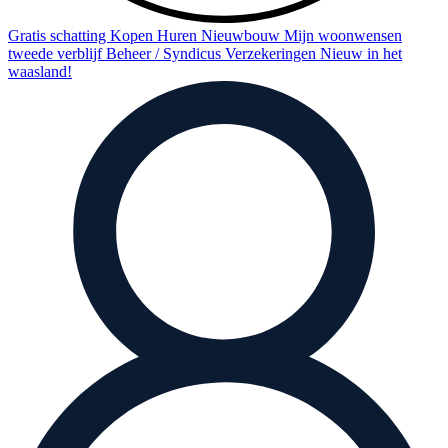
Gratis schatting
Kopen
Huren
Nieuwbouw
Mijn woonwensen
tweede verblijf
Beheer / Syndicus
Verzekeringen
Nieuw in het
waasland!